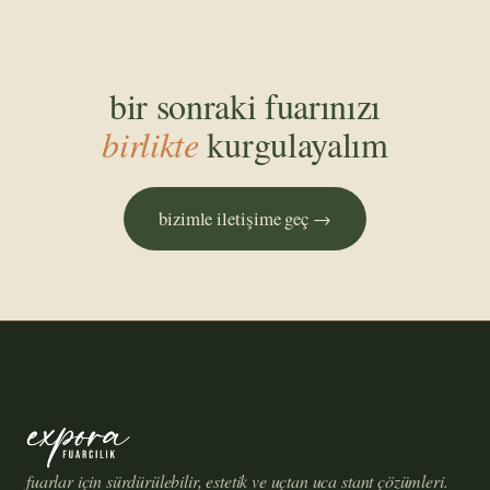
bir sonraki fuarınızı
birlikte
kurgulayalım
bizimle iletişime geç →
fuarlar için sürdürülebilir, estetik ve uçtan uca stant çözümleri.