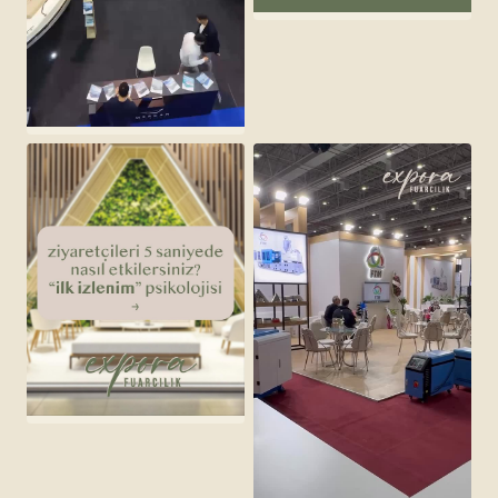
fuardaki ilk izlenim
↗
mast izmir boat show —
mercan yachting
↗
saniyeler içinde
değerlendirilirsiniz
↗