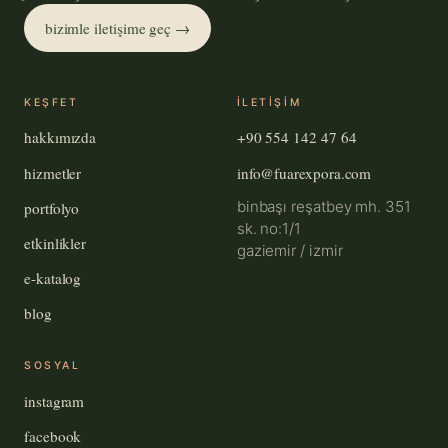
bizimle iletişime geç →
KEŞFET
ILETIŞIM
hakkımızda
+90 554 142 47 64
hizmetler
info@fuarexpora.com
binbaşı reşatbey mh. 351
portfolyo
sk. no:1/1
etkinlikler
gaziemir / izmir
e-katalog
blog
SOSYAL
instagram
facebook