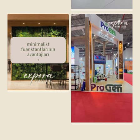
pack plast 2025 — ftm
↗
her stant bir hikaye
↗
agroexpo — progen tohum
↗