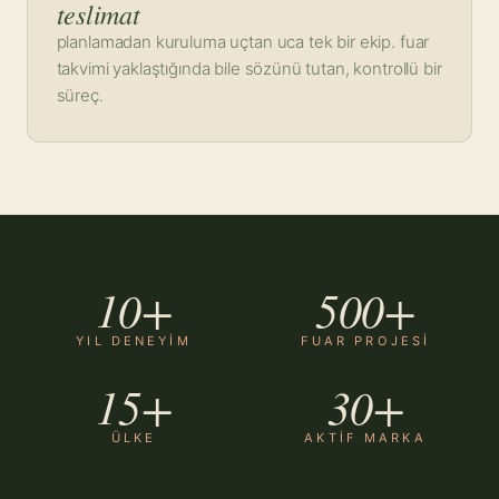
teslimat
planlamadan kuruluma uçtan uca tek bir ekip. fuar
takvimi yaklaştığında bile sözünü tutan, kontrollü bir
süreç.
10+
500+
YIL DENEYIM
FUAR PROJESI
15+
30+
ÜLKE
AKTIF MARKA