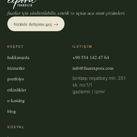
fuarlar için sürdürülebilir, estetik ve uçtan uca stant çözümleri.
bizimle iletişime geç →
KEŞFET
ILETIŞIM
hakkımızda
+90 554 142 47 64
hizmetler
info@fuarexpora.com
binbaşı reşatbey mh. 351
portfolyo
sk. no:1/1
etkinlikler
gaziemir / izmir
e-katalog
blog
SOSYAL